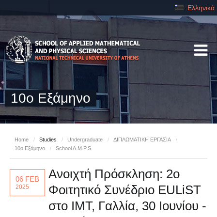
Ελληνικά
10ο Εξάμηνο
Home
/
Studies
/
Undergraduate
/
ΔΙΠΛΩΜΑΤΙΚΗ ΕΡΓΑΣΙΑ
/
10ο Εξάμηνο
/
School A.M.P.S.
Ανοιχτή Πρόσκληση: 2ο
06 FEB
Φοιτητικό Συνέδριο EULiST
2025
στο IMT, Γαλλία, 30 Ιουνίου -