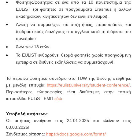
Φοιτητής/φοιτήτρια σε ένα από τα 10 πανεπιστήμια της
EULiST (οι φοιτητές σε προγράμματα Erasmus ή άλλων
ακαδημαϊκών κινητικοτήτων δεν είναι επιλέξιμοι).
Άνεση να συμμετέχεις σε συζητήσεις, παρουσιάσεις και
διαδραστικούς διαλόγους στα αγγλικά κατά τη διάρκεια του
συνεδρίου.
Άνω των 18 ετών.
Το EULiST ενθαρρύνει θερμά φοιτητές χωρίς προηγούμενη
εμπειρία σε διεθνείς εκδηλώσεις να συμμετάσχουν!
Το περσινό φοιτητικό συνέδριο στο TUW της Βιέννης στέφθηκε
με μεγάλη επιτυχία
https://eulist.university/student-conference/
.
Περισσότερες πληροφορίες είναι διαθέσιμες στην τοπική
ιστοσελίδα EULiST ΕΜΠ
εδώ
.
Υποβολή αιτήσεων
:
Οι αιτήσεις ανοίγουν στις 24.01.2025 και κλείνουν στις
03.03.2025!
Σύνδεσμος αίτησης:
https://docs.google.com/forms/