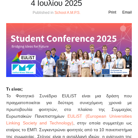
4 Ιουλίου 2025
Print
Email
Published in
School A.M.P.S.
Τι είναι;
Το Φοιτητικό Συνέδριο EULiST είναι μια δράση που
πραγματοποιείται για δεύτερη συνεχόμενη χρονιά με
πρωτοβουλία φοιτητών, στο πλαίσιο της Συμμαχίας
Ευρωπαϊκών Πανεπιστημίων
EULiST (European Universities
Linking Society and Technology)
, στην οποία συμμετέχει ως
εταίρος το ΕΜΠ. Συγκεντρώνει φοιτητές από τα 10 πανεπιστήμια
της συμμαχίας. Στόχος είναι η ανταλλαγή ιδεών, η ενίσχυση της