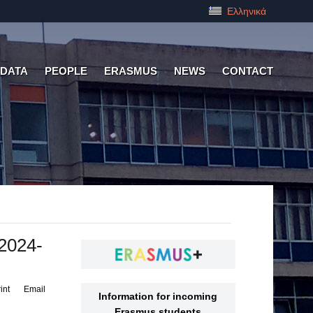
Ελληνικά
 DATA
PEOPLE
ERASMUS
NEWS
CONTACT
2024-
int
Email
Information for incoming
Erasmus students