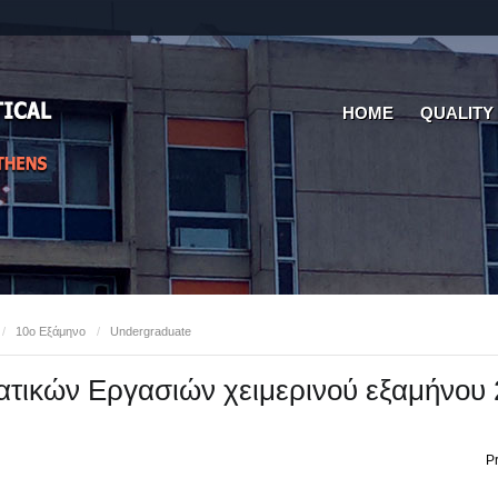
HOME
QUALITY
/
10ο Εξάμηνο
/
Undergraduate
τικών Εργασιών χειμερινού εξαμήνου 
Pr