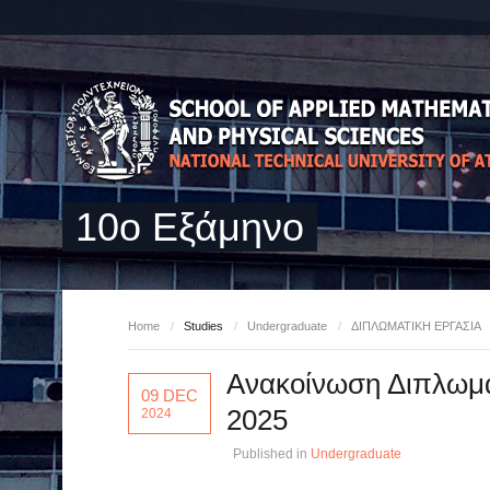
10ο Εξάμηνο
Home
/
Studies
/
Undergraduate
/
ΔΙΠΛΩΜΑΤΙΚΗ ΕΡΓΑΣΙΑ
Ανακοίνωση Διπλωμα
09 DEC
2025
2024
Published in
Undergraduate