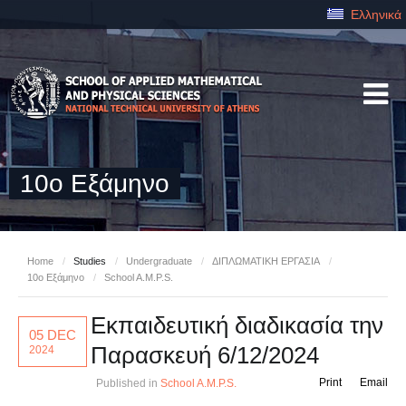
Ελληνικά
10ο Εξάμηνο
Home
/
Studies
/
Undergraduate
/
ΔΙΠΛΩΜΑΤΙΚΗ ΕΡΓΑΣΙΑ
/
10ο Εξάμηνο
/
School A.M.P.S.
Εκπαιδευτική διαδικασία την
05 DEC
Παρασκευή 6/12/2024
2024
Print
Email
Published in
School A.M.P.S.