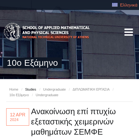
Ελληνικά
10ο Εξάμηνο
Home
/
Studies
/
Undergraduate
/
ΔΙΠΛΩΜΑΤΙΚΗ ΕΡΓΑΣΙΑ
/
10ο Εξάμηνο
/
Undergraduate
Ανακοίνωση επί πτυχίω
12 APR
εξεταστικής χειμερινών
2024
μαθημάτων ΣΕΜΦΕ