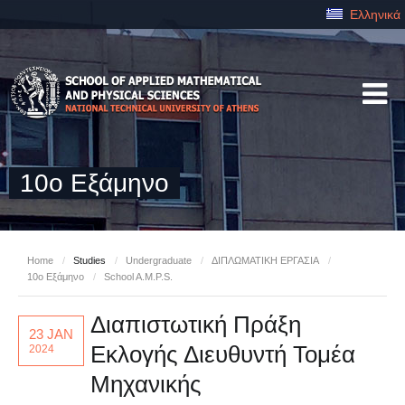
Ελληνικά
10ο Εξάμηνο
Home
/
Studies
/
Undergraduate
/
ΔΙΠΛΩΜΑΤΙΚΗ ΕΡΓΑΣΙΑ
/
10ο Εξάμηνο
/
School A.M.P.S.
Διαπιστωτική Πράξη
23 JAN
Εκλογής Διευθυντή Τομέα
2024
Μηχανικής