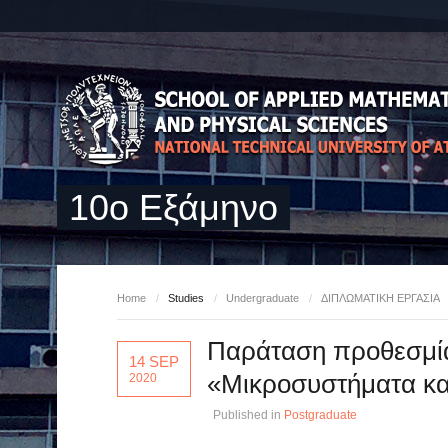
10ο Εξάμηνο
Home
/
Studies
/
Undergraduate
/
ΔΙΠΛΩΜΑΤΙΚΗ ΕΡΓΑΣΙΑ
Παράταση προθεσμί
14 SEP
«Μικροσυστήματα και
2020
Published in
Postgraduate