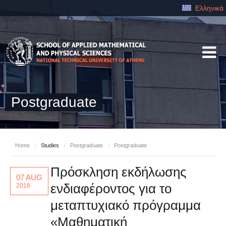
Ελληνικά
Postgraduate
Home
/
Studies
/
Postgraduate
/
Postgraduate
Πρόσκληση εκδήλωσης
07 AUG
ενδιαφέροντος για το
2018
μεταπτυχιακό πρόγραμμα
«Μαθηματική