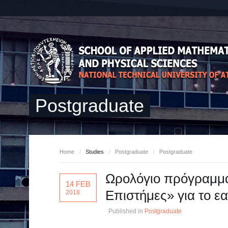
Postgraduate
Home
/
Studies
/
Postgraduate
/
Postgraduate
Ωρολόγιο πρόγραμμ
14 FEB
Επιστήμες» για το ε
2018
Published in
Postgraduate