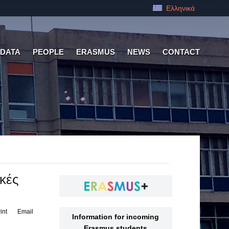
Ελληνικά
 DATA
PEOPLE
ERASMUS
NEWS
CONTACT
κές
int
Email
Information for incoming
Erasmus students