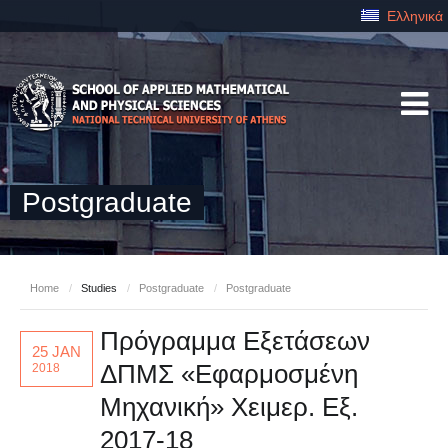
Ελληνικά
Postgraduate
Home
/
Studies
/
Postgraduate
/
Postgraduate
Πρόγραμμα Εξετάσεων
25 JAN
ΔΠΜΣ «Εφαρμοσμένη
2018
Μηχανική» Χειμερ. Εξ.
2017-18