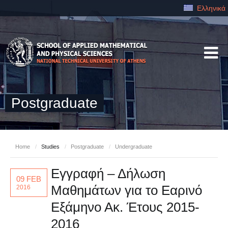
Ελληνικά
Postgraduate
Home
/
Studies
/
Postgraduate
/
Undergraduate
Εγγραφή – Δήλωση
09 FEB
Μαθημάτων για το Εαρινό
2016
Εξάμηνο Ακ. Έτους 2015-
2016