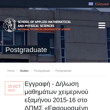
Ελληνικά
Postgraduate
Home
/
Studies
/
Postgraduate
/
Postgraduate
Εγγραφή - Δήλωση
19 OCT
μαθημάτων χειμερινού
2015
εξαμήνου 2015-16 στο
ΔΠΜΣ «Εφαρμοσμένη