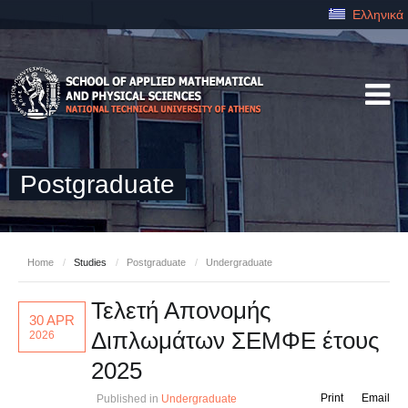
Ελληνικά
Postgraduate
Home
/
Studies
/
Postgraduate
/
Undergraduate
Τελετή Απονομής
30 APR
Διπλωμάτων ΣΕΜΦΕ έτους
2026
2025
Print
Email
Published in
Undergraduate