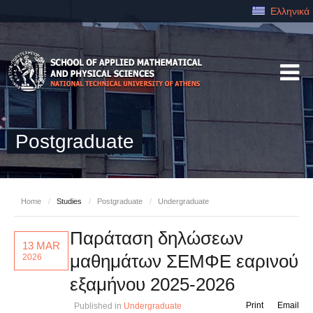
Ελληνικά
Postgraduate
Home
/
Studies
/
Postgraduate
/
Undergraduate
Παράταση δηλώσεων
13 MAR
μαθημάτων ΣΕΜΦΕ εαρινού
2026
εξαμήνου 2025-2026
Print
Email
Published in
Undergraduate