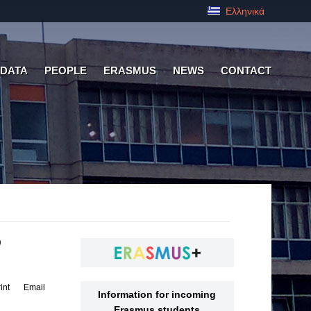
Ελληνικά
 DATA
PEOPLE
ERASMUS
NEWS
CONTACT
ν
int
Email
Information for incoming
Erasmus students