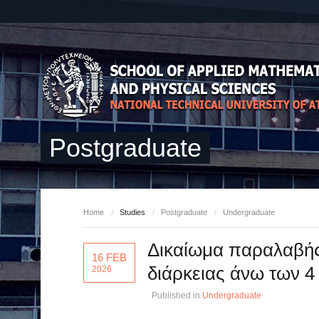
Postgraduate
Home
/
Studies
/
Postgraduate
/
Undergraduate
Δικαίωμα παραλαβής
16 FEB
διάρκειας άνω των 4
2026
Published in
Undergraduate