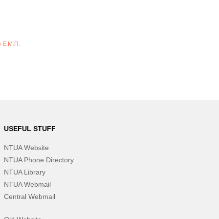
υ Ε.Μ.Π.
USEFUL STUFF
NTUA Website
NTUA Phone Directory
NTUA Library
NTUA Webmail
Central Webmail