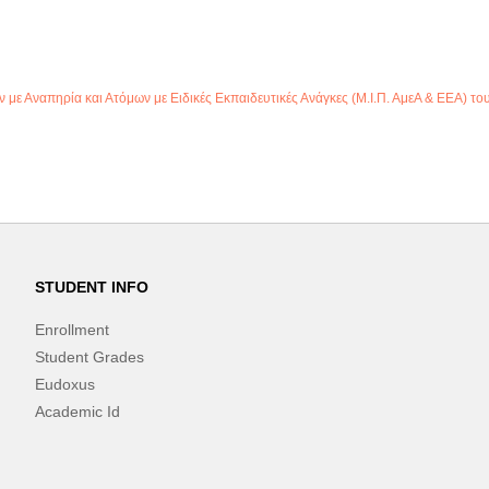
ε Αναπηρία και Ατόμων με Ειδικές Εκπαιδευτικές Ανάγκες (Μ.Ι.Π. ΑμεΑ & ΕΕΑ) το
STUDENT INFO
Enrollment
Student Grades
Eudoxus
Academic Id