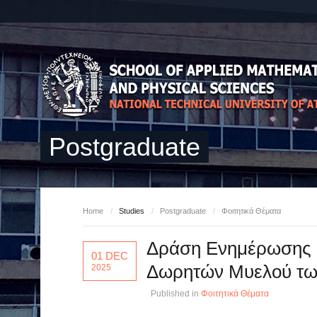
Postgraduate
Home
/
Studies
/
Postgraduate
/
Φοιτητικά Θέματα
Δράση Ενημέρωσης κ
01 DEC
Δωρητών Μυελού τ
2025
Published in
Φοιτητικά Θέματα