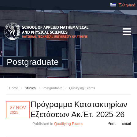
Ελληνικά
Postgraduate
Home
/
Studies
/
Postgraduate
/
Qualifying Exams
Πρόγραμμα Κατατακτηρίων
27 NOV
Εξετάσεων Ακ.Έτ. 2025-26
2025
Print
Email
Published in
Qualifying Exams