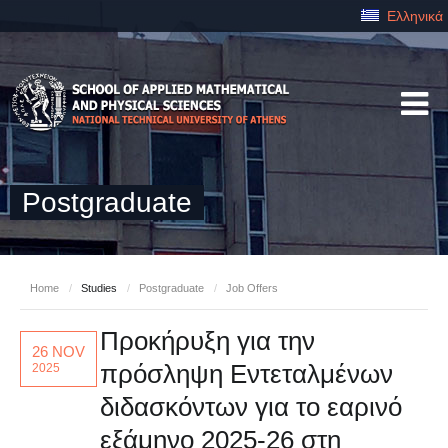
Ελληνικά
Postgraduate
Home
/
Studies
/
Postgraduate
/
Job Offers
Προκήρυξη για την
26 NOV
πρόσληψη Εντεταλμένων
2025
διδασκόντων για το εαρινό
εξάμηνο 2025-26 στη