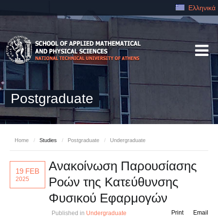
Ελληνικά
Postgraduate
Home
/
Studies
/
Postgraduate
/
Undergraduate
Ανακοίνωση Παρουσίασης
19 FEB
Ροών της Κατεύθυνσης
2025
Φυσικού Εφαρμογών
Print
Email
Published in
Undergraduate