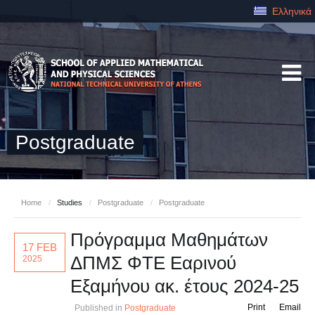
Ελληνικά
Postgraduate
Home
/
Studies
/
Postgraduate
/
Postgraduate
Πρόγραμμα Μαθημάτων
17 FEB
ΔΠΜΣ ΦΤΕ Εαρινού
2025
Εξαμήνου ακ. έτους 2024-25
Print
Email
Published in
Postgraduate