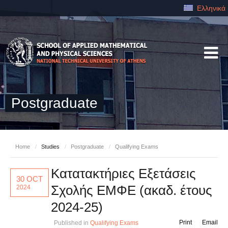
Ελληνικά
Postgraduate
Home
/
Studies
/
Postgraduate
/
Qualifying Exams
Κατατακτήριες Εξετάσεις
30 OCT
Σχολής ΕΜΦΕ (ακαδ. έτους
2024
2024-25)
Print
Email
Published in
Qualifying Exams