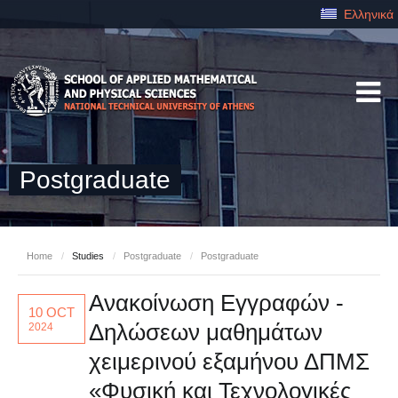
Ελληνικά
Postgraduate
Home
/
Studies
/
Postgraduate
/
Postgraduate
Ανακοίνωση Εγγραφών -
10 OCT
Δηλώσεων μαθημάτων
2024
χειμερινού εξαμήνου ΔΠΜΣ
«Φυσική και Τεχνολογικές