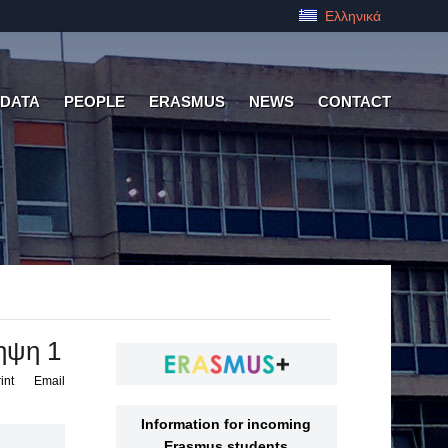
Ελληνικά
 DATA
PEOPLE
ERASMUS
NEWS
CONTACT
ηψη 1
int
Email
Information for incoming
Erasmus students