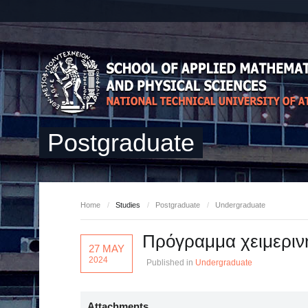
Postgraduate
Home
/
Studies
/
Postgraduate
/
Undergraduate
Πρόγραμμα χειμεριν
27 MAY
2024
Published in
Undergraduate
Attachments