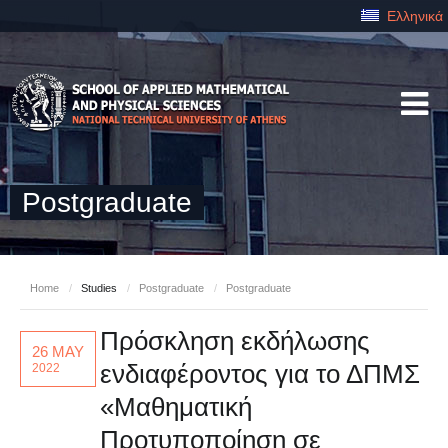
Ελληνικά
Postgraduate
Home
/
Studies
/
Postgraduate
/
Postgraduate
Πρόσκληση εκδήλωσης
26 MAY
ενδιαφέροντος για το ΔΠΜΣ
2022
«Μαθηματική
Προτυποποίηση σε