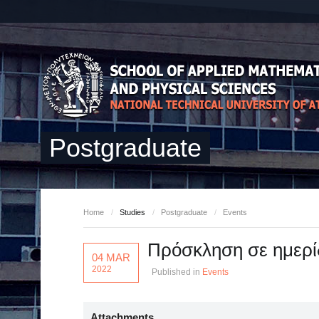
Postgraduate
Home
/
Studies
/
Postgraduate
/
Events
Πρόσκληση σε ημερί
04 MAR
2022
Published in
Events
Attachments