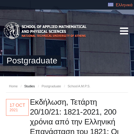
Ελληνικά
Postgraduate
Home
/
Studies
/
Postgraduate
/
School A.M.P.S.
Εκδήλωση, Τετάρτη
17 OCT
20/10/21: 1821-2021, 200
2021
χρόνια από την Ελληνική
Επανάσταση του 1821: Οι