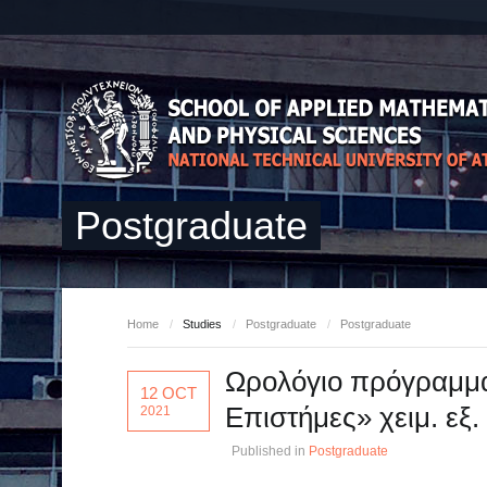
Postgraduate
Home
/
Studies
/
Postgraduate
/
Postgraduate
Ωρολόγιο πρόγραμμ
12 OCT
Επιστήμες» χειμ. εξ.
2021
Published in
Postgraduate