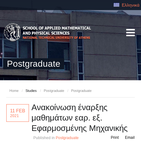
Ελληνικά
Postgraduate
Home
/
Studies
/
Postgraduate
/
Postgraduate
Ανακοίνωση έναρξης
11 FEB
μαθημάτων εαρ. εξ.
2021
Εφαρμοσμένης Μηχανικής
Print
Email
Published in
Postgraduate