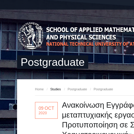
Postgraduate
Home
/
Studies
/
Postgraduate
/
Postgraduate
Ανακοίνωση Εγγράφω
09 OCT
μεταπτυχιακής εργα
2020
Προτυποποίηση σε Σύ