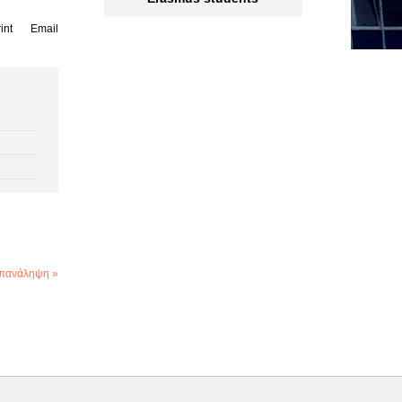
int
Email
πανάληψη »