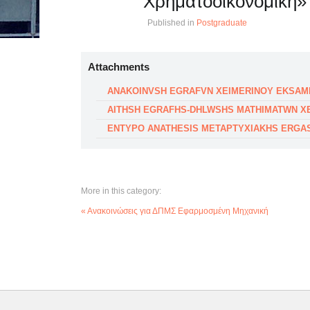
Χρηματοοικονομική»
Published in
Postgraduate
Attachments
ANAKOINVSH EGRAFVN XEIMERINOY EKSAMINO
AITHSH EGRAFHS-DHLWSHS MATHIMATWN X
ENTYPO ANATHESIS METAPTYXIAKHS ERGAS
More in this category:
« Ανακοινώσεις για ΔΠΜΣ Εφαρμοσμένη Μηχανική