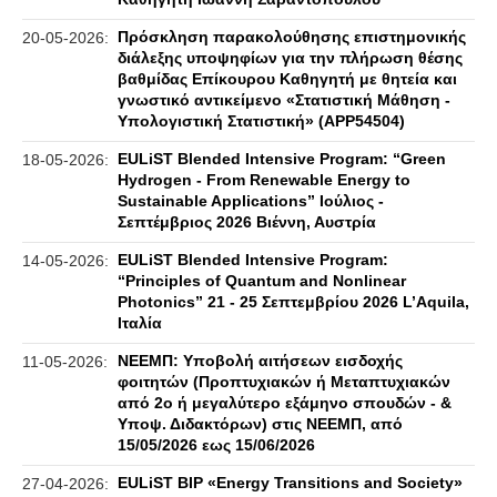
Πρόσκληση παρακολούθησης επιστημονικής
20-05-2026:
διάλεξης υποψηφίων για την πλήρωση θέσης
βαθμίδας Επίκουρου Καθηγητή με θητεία και
γνωστικό αντικείμενο «Στατιστική Μάθηση -
Υπολογιστική Στατιστική» (APP54504)
EULiST Blended Intensive Program: “Green
18-05-2026:
Hydrogen - From Renewable Energy to
Sustainable Applications” Ιούλιος -
Σεπτέμβριος 2026 Βιέννη, Αυστρία
EULiST Blended Intensive Program:
14-05-2026:
“Principles of Quantum and Nonlinear
Photonics” 21 - 25 Σεπτεμβρίου 2026 L’Aquila,
Ιταλία
ΝΕΕΜΠ: Υποβολή αιτήσεων εισδοχής
11-05-2026:
φοιτητών (Προπτυχιακών ή Μεταπτυχιακών
από 2ο ή μεγαλύτερο εξάμηνο σπουδών - &
Υποψ. Διδακτόρων) στις ΝΕΕΜΠ, από
15/05/2026 εως 15/06/2026
EULiST BIP «Energy Transitions and Society»
27-04-2026: