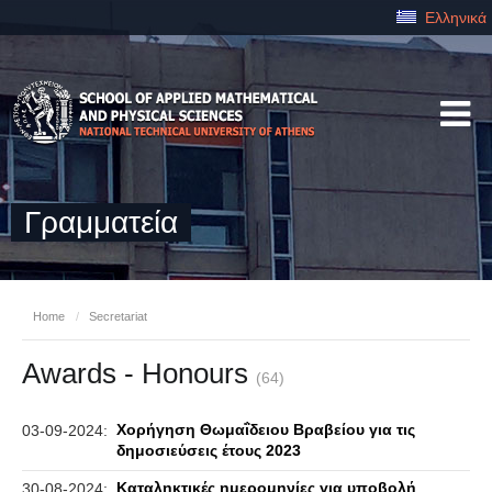
Ελληνικά
Γραμματεία
Home
/
Secretariat
Awards - Honours
(64)
Χορήγηση Θωμαΐδειου Βραβείου για τις
03-09-2024:
δημοσιεύσεις έτους 2023
Καταληκτικές ημερομηνίες για υποβολή
30-08-2024: