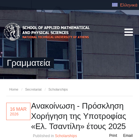
Ελληνικά
Γραμματεία
Home
/
Secretariat
/
Scholarships
Ανακοίνωση - Πρόσκληση
16 MAR
Χορήγηση της Υποτροφίας
2026
«Ελ. Τσαντίλη» έτους 2025
Print
Email
Published in
Scholarships