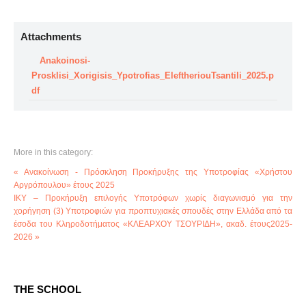
Attachments
Anakoinosi-
Prosklisi_Xorigisis_Ypotrofias_EleftheriouTsantili_2025.p
df
More in this category:
« Ανακοίνωση - Πρόσκληση Προκήρυξης της Υποτροφίας «Χρήστου
Αργρόπουλου» έτους 2025
ΙΚΥ – Προκήρυξη επιλογής Υποτρόφων χωρίς διαγωνισμό για την
χορήγηση (3) Υποτροφιών για προπτυχιακές σπουδές στην Ελλάδα από τα
έσοδα του Κληροδοτήματος «ΚΛΕΑΡΧΟΥ ΤΣΟΥΡΙΔΗ», ακαδ. έτους2025-
2026 »
THE SCHOOL