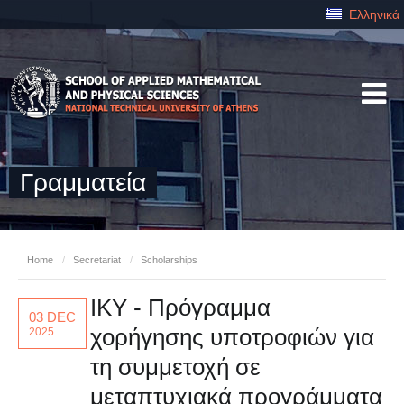
Ελληνικά
Γραμματεία
Home
/
Secretariat
/
Scholarships
ΙΚΥ - Πρόγραμμα
03 DEC
χορήγησης υποτροφιών για
2025
τη συμμετοχή σε
μεταπτυχιακά προγράμματα