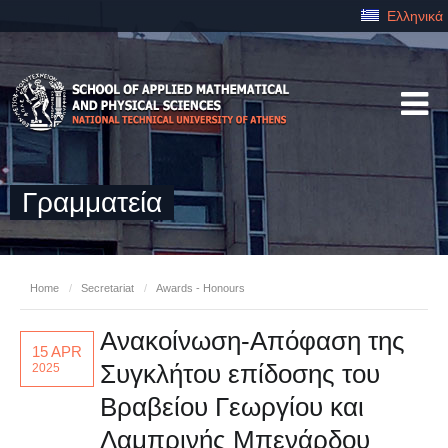
Ελληνικά
Γραμματεία
Home
/
Secretariat
/
Awards - Honours
Ανακοίνωση-Απόφαση της
15 APR
Συγκλήτου επίδοσης του
2025
Βραβείου Γεωργίου και
Λαμπρινής Μπενάρδου