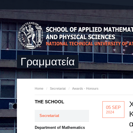
Γραμματεία
Home
/
Secretariat
/
Awards - Honours
THE SCHOOL
Χ
05 SEP
Κ
2024
Secretariat
α
Department of Mathematics