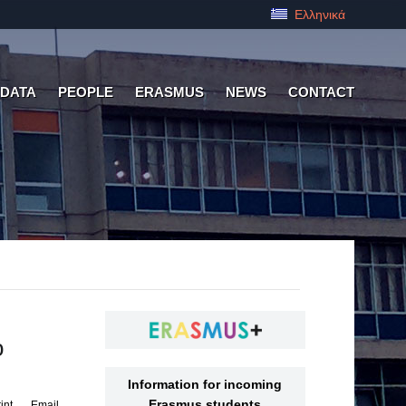
Ελληνικά
 DATA
PEOPLE
ERASMUS
NEWS
CONTACT
ο
Information for incoming
Erasmus students
int
Email