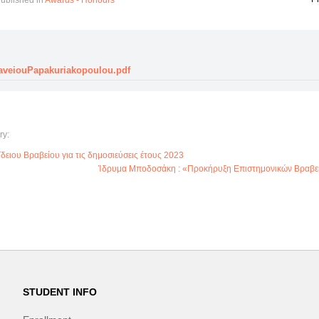
ublished in
Awards - Honours
raveiouPapakuriakopoulou.pdf
ry:
ειου Βραβείου για τις δημοσιεύσεις έτους 2023
Ίδρυμα Μποδοσάκη : «Προκήρυξη Επιστημονικών Βραβε
STUDENT INFO