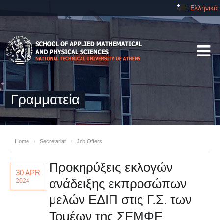
Ελληνικά
Γραμματεία
Home
/
Secretariat
/
Job Offers
Προκηρύξεις εκλογών
30 APR
ανάδειξης εκπροσώπων
2024
μελών ΕΔΙΠ στις Γ.Σ. των
Τομέων της ΣΕΜΦΕ