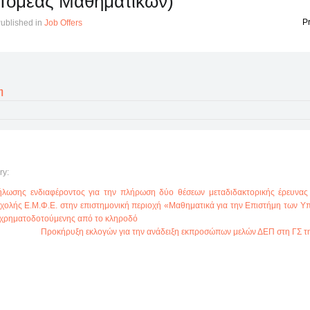
Τομέας Μαθηματικών)
Pr
ublished in
Job Offers
η
ry:
λωσης ενδιαφέροντος για την πλήρωση δύο θέσεων μεταδιδακτορικής έρευνας
χολής Ε.Μ.Φ.Ε. στην επιστημονική περιοχή «Μαθηματικά για την Επιστήμη των Υ
 χρηματοδοτούμενης από το κληροδό
Προκήρυξη εκλογών για την ανάδειξη εκπροσώπων μελών ΔΕΠ στη ΓΣ 