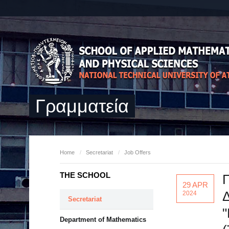
Γραμματεία
Home
/
Secretariat
/
Job Offers
THE SCHOOL
29 APR
Δ
2024
Secretariat
Department of Mathematics