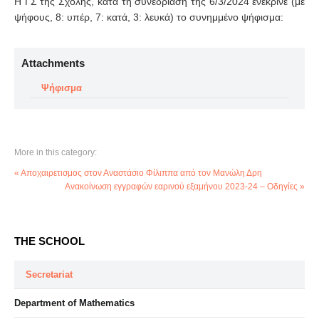
Η ΓΣ της Σχολής, κατά τη συνεδρίαση της 6/3/2024 ενέκρινε (με
ψήφους, 8: υπέρ, 7: κατά, 3: λευκά) το συνημμένο ψήφισμα:
Attachments
Ψήφισμα
More in this category:
« Αποχαιρετισμος στον Αναστάσιο Φίλιππα από τον Μανώλη Δρη
Ανακοίνωση εγγραφών εαρινού εξαμήνου 2023-24 – Οδηγίες »
THE SCHOOL
Secretariat
Department of Mathematics