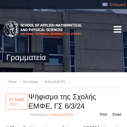
Ελληνικά
Γραμματεία
Home
/
Secretariat
/
School A.M.P.S.
Ψήφισμα της Σχολής
07 MAR
ΕΜΦΕ, ΓΣ 6/3/24
2024
Print
Email
Published in
School A.M.P.S.