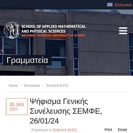
Ελληνικά
Γραμματεία
Home
/
Secretariat
/
School A.M.P.S.
Ψήφισμα Γενικής
26 JAN
Συνέλευσης ΣΕΜΦΕ,
2024
26/01/24
Print
Email
Published in
School A.M.P.S.