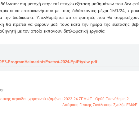
υ δήλωσαν συμμετοχή στην επί πτυχίω εξέταση μαθημάτων που δεν φαί
ρέπει να επικοινωνήσουν με τους διδάσκοντες μέχρι 15/1/24, προκ
α την διαδικασία. Υπενθυμίζεται ότι οι φοιτητές που θα συμμετέχου
ική θα πρέπει να φέρουν μαζί τους κατά την ημέρα της εξέτασης βε
αθηγητή με τον οποίο εκπονούν διπλωματική εργασία
OE3-ProgramHeimerinisExetast-2024-EpiPtyxiw.pdf
ry:
αστικής περιόδου χειμερινού εξαμήνου 2023-24 ΣΕΜΦΕ - Ορθή Επανάληψη 2
Απόφαση Γενικής Συνέλευσης Σχολής ΕΜΦΕ 