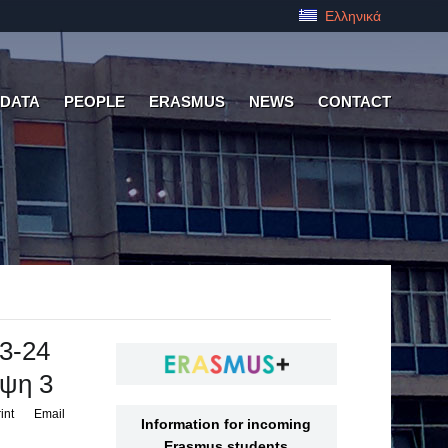
Ελληνικά
 DATA
PEOPLE
ERASMUS
NEWS
CONTACT
3-24
ηψη 3
int
Email
Information for incoming
Erasmus students