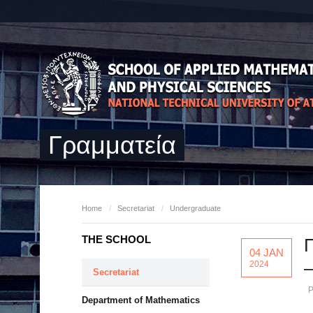
Γραμματεία
Home
/
Secretariat
/
Undergraduate
THE SCHOOL
Π
04 JAN
–
2024
Secretariat
P
Department of Mathematics