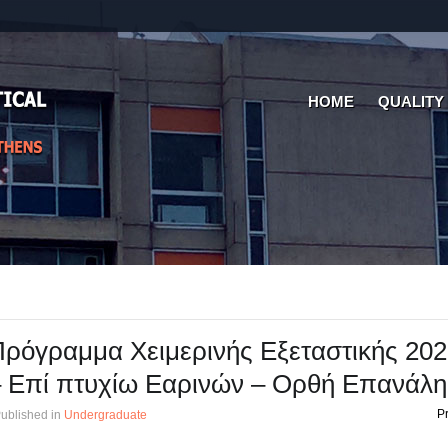
HOME
QUALITY
ρόγραμμα Χειμερινής Εξεταστικής 202
 Επί πτυχίω Εαρινών – Ορθή Επανάλ
Pr
ublished in
Undergraduate