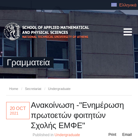
Ελληνικά
Γραμματεία
Home
/
Secretariat
/
Undergraduate
Ανακοίνωση -"Ενημέρωση
20 OCT
πρωτοετών φοιτητών
2021
Σχολής ΕΜΦΕ"
Print
Email
Published in
Undergraduate