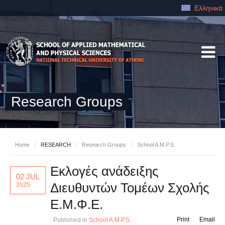
Ελληνικά
Research Groups
Home
/
RESEARCH
/
Research Groups
/
School A.M.P.S.
Εκλογές ανάδειξης
02 JUL
Διευθυντών Τομέων Σχολής
2025
Ε.Μ.Φ.Ε.
Print
Email
Published in
School A.M.P.S.