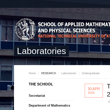
Laboratories
Home
/
RESEARCH
/
Laboratories
/
Undergraduate
THE SCHOOL
30 APR
2026
Secretariat
P
Department of Mathematics