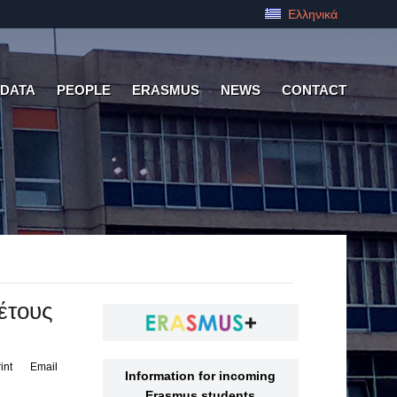
Ελληνικά
 DATA
PEOPLE
ERASMUS
NEWS
CONTACT
έτους
int
Email
Information for incoming
Erasmus students