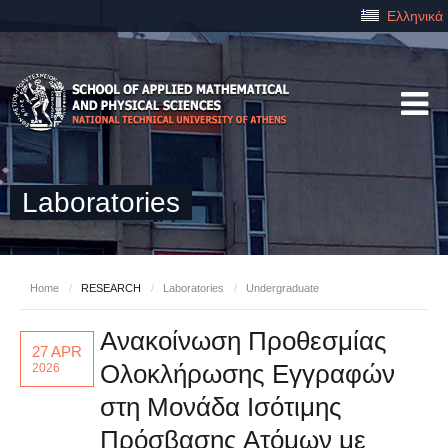
Ελληνικά
Laboratories
Home
/
RESEARCH
/
Laboratories
/
Undergraduate
Ανακοίνωση Προθεσμίας
27 APR
Ολοκλήρωσης Εγγραφών
2026
στη Μονάδα Ισότιμης
Πρόσβασης Ατόμων με