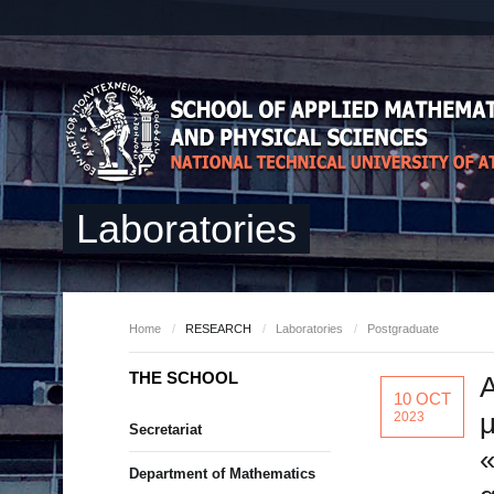
Laboratories
Home
/
RESEARCH
/
Laboratories
/
Postgraduate
THE SCHOOL
10 OCT
2023
Secretariat
Department of Mathematics