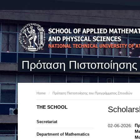
Πρόταση Πιστοποίησης
Home
/
Πρόταση Πιστοποίησης του Προγράμματος Σπουδών
THE SCHOOL
Scholars
Secretariat
Πρ
02-06-2026:
Με
Department of Mathematics
Μα