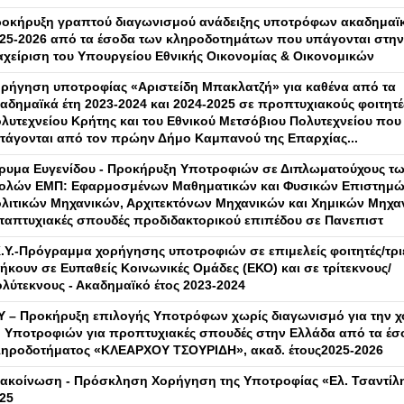
οκήρυξη γραπτού διαγωνισμού ανάδειξης υποτρόφων ακαδημαϊκ
25-2026 από τα έσοδα των κληροδοτημάτων που υπάγονται στη
αχείριση του Υπουργείου Εθνικής Οικονομίας & Οικονομικών
ρήγηση υποτροφίας «Αριστείδη Μπακλατζή» για καθένα από τα
αδημαϊκά έτη 2023-2024 και 2024-2025 σε προπτυχιακούς φοιτητέ
λυτεχνείου Κρήτης και του Εθνικού Μετσόβιου Πολυτεχνείου που
τάγονται από τον πρώην Δήμο Καμπανού της Επαρχίας...
ρυμα Ευγενίδου - Προκήρυξη Υποτροφιών σε Διπλωματούχους τ
ολών ΕΜΠ: Εφαρμοσμένων Μαθηματικών και Φυσικών Επιστημώ
λιτικών Μηχανικών, Αρχιτεκτόνων Μηχανικών και Χημικών Μηχα
ταπτυχιακές σπουδές προδιδακτορικού επιπέδου σε Πανεπιστ
Κ.Υ.-Πρόγραμμα χορήγησης υποτροφιών σε επιμελείς φοιτητές/τρι
ήκουν σε Ευπαθείς Κοινωνικές Ομάδες (ΕΚΟ) και σε τρίτεκνους/
λύτεκνους - Ακαδημαϊκό έτος 2023-2024
Υ – Προκήρυξη επιλογής Υποτρόφων χωρίς διαγωνισμό για την 
) Υποτροφιών για προπτυχιακές σπουδές στην Ελλάδα από τα έσ
ηροδοτήματος «ΚΛΕΑΡΧΟΥ ΤΣΟΥΡΙΔΗ», ακαδ. έτους2025-2026
ακοίνωση - Πρόσκληση Χορήγηση της Υποτροφίας «Ελ. Τσαντίλη
25