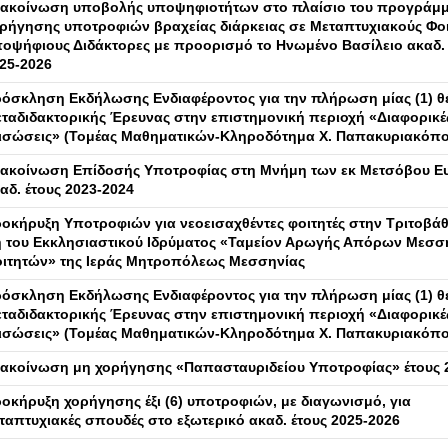
ακοίνωση υποβολής υποψηφιοτήτων στο πλαίσιο του προγράμ
ρήγησης υποτροφιών βραχείας διάρκειας σε Μεταπτυχιακούς Φοι
οψήφιους Διδάκτορες με προορισμό το Ηνωμένο Βασίλειο ακαδ. 
25-2026
όσκληση Εκδήλωσης Ενδιαφέροντος για την πλήρωση μίας (1) θ
ταδιδακτορικής Έρευνας στην επιστημονική περιοχή «Διαφορικέ
ισώσεις» (Τομέας Μαθηματικών-Κληροδότημα Χ. Παπακυριακόπ
ακοίνωση Επίδοσής Υποτροφίας στη Μνήμη των εκ Μετσόβου Ε
αδ. έτους 2023-2024
οκήρυξη Υποτροφιών για νεοεισαχθέντες φοιτητές στην Τριτοβάθ
 του Εκκλησιαστικού Ιδρύματος «Ταμείον Αρωγής Απόρων Μεσσ
ιτητών» της Ιεράς Μητροπόλεως Μεσσηνίας
όσκληση Εκδήλωσης Ενδιαφέροντος για την πλήρωση μίας (1) θ
ταδιδακτορικής Έρευνας στην επιστημονική περιοχή «Διαφορικέ
ισώσεις» (Τομέας Μαθηματικών-Κληροδότημα Χ. Παπακυριακόπ
ακοίνωση μη χορήγησης «Παπασταυριδείου Υποτροφίας» έτους 
οκήρυξη χορήγησης έξι (6) υποτροφιών, με διαγωνισμό, για
ταπτυχιακές σπουδές στο εξωτερικό ακαδ. έτους 2025-2026