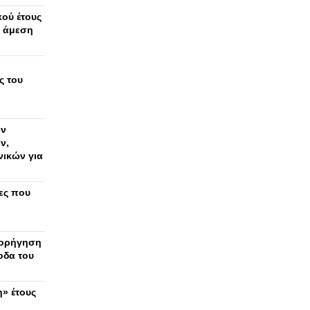
ού έτους
ν άμεση
ς του
ων
ν,
νικών για
ες που
χορήγηση
οδα του
» έτους