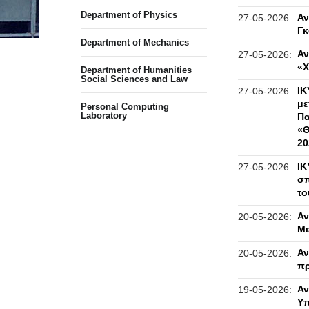
Department of Physics
Αν
27-05-2026:
Γκ
Department of Mechanics
Αν
27-05-2026:
«Χ
Department of Humanities
Social Sciences and Law
IK
27-05-2026:
με
Personal Computing
Laboratory
Πα
«Θ
20
IK
27-05-2026:
σπ
το
Αν
20-05-2026:
Με
Αν
20-05-2026:
πρ
Αν
19-05-2026:
Υπ