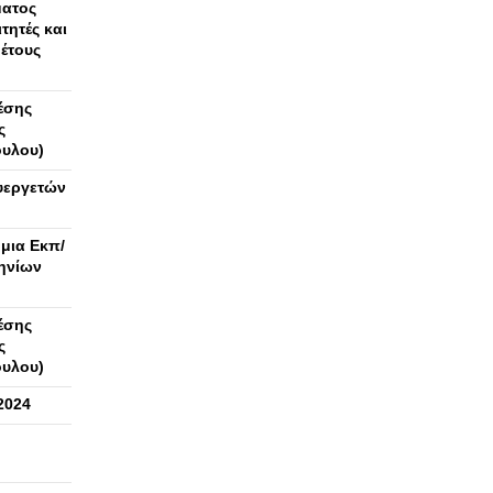
ματος
τητές και
έτους
έσης
ς
ουλου)
υεργετών
μια Εκπ/
ηνίων
έσης
ς
ουλου)
2024