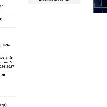
Χρ.
ς
 2026-
υχιακές
τα έσοδα
026-2027
 εκ
υ
σης)