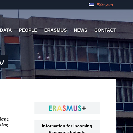
Ελληνικά
 DATA
PEOPLE
ERASMUS
NEWS
CONTACT
ν
έσης
μέας
Information for incoming
Erasmus students