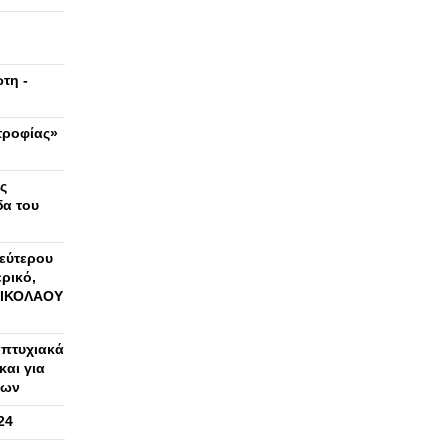
τη -
τροφίας»
ς
δα του
εύτερου
ρικό,
 ΝΙΚΟΛΑΟΥ
απτυχιακά
αι για
ρων
24