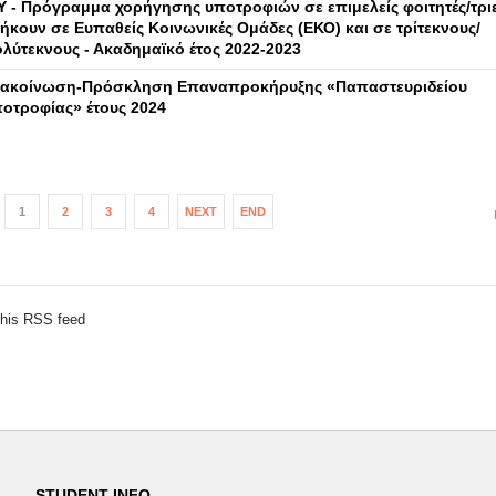
Υ - Πρόγραμμα χορήγησης υποτροφιών σε επιμελείς φοιτητές/τρι
ήκουν σε Ευπαθείς Κοινωνικές Ομάδες (ΕΚΟ) και σε τρίτεκνους/
λύτεκνους - Ακαδημαϊκό έτος 2022-2023
ακοίνωση-Πρόσκληση Επαναπροκήρυξης «Παπαστευριδείου
οτροφίας» έτους 2024
1
2
3
4
NEXT
END
this RSS feed
STUDENT INFO