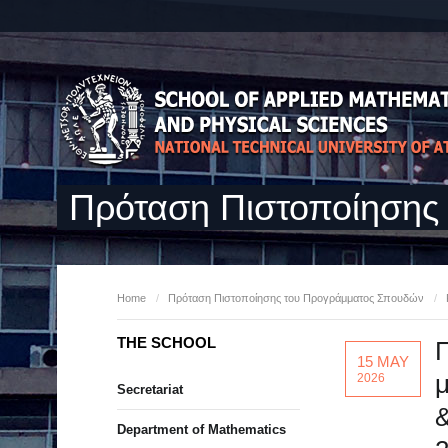
Πρόταση Πιστοποίησης
Home
/
Πρόταση Πιστοποίησης του Προγράμματος Σπουδών
/
THE SCHOOL
Π
15 MAY
μ
2026
Secretariat
&
Department of Mathematics