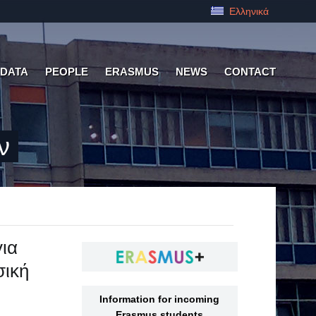
Ελληνικά
 DATA
PEOPLE
ERASMUS
NEWS
CONTACT
ν
ια
σική
ς
Information for incoming
Erasmus students