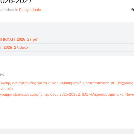
2026-2027
Pr
ublished in
Postgraduate
HRYXH_2026_27.pdf
I_2026_27.docx
ry:
λωσης ενδιαφέροντος για το ΔΠΜΣ «Μαθηματική Προτυποποίηση σε Σύγχρονες 
ονομική»
γραμμα εξετάσεων εαρινής περιόδου 2025-2026 ΔΠΜΣ «Μικροσυστήματα και Νανοδ