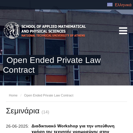
Ελληνικά
Open Ended Private Law
Contract
Home
/
Open Ended Private Law Contract
Σεμινάρια
(14)
Διαδικτυακό Workshop για την υπεύθυνη
26-06-2025:
χρήση της τεχνητής νοημοσύνης στην