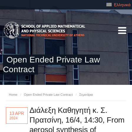
Ελληνικά
Open Ended Private Law
Contract
Home
/
Open Ended Private Law Contract
/
Σεμινάρια
Διάλεξη Καθηγητή κ. Σ.
13 APR
Πρατσίνη, 16/4, 14:30, From
2024
aerosol synthesis of