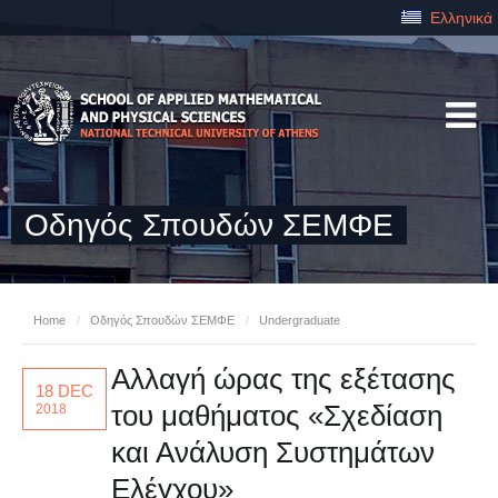
Ελληνικά
Οδηγός Σπουδών ΣΕΜΦΕ
Home
/
Οδηγός Σπουδών ΣΕΜΦΕ
/
Undergraduate
Αλλαγή ώρας της εξέτασης
18 DEC
του μαθήματος «Σχεδίαση
2018
και Ανάλυση Συστημάτων
Ελέγχου»