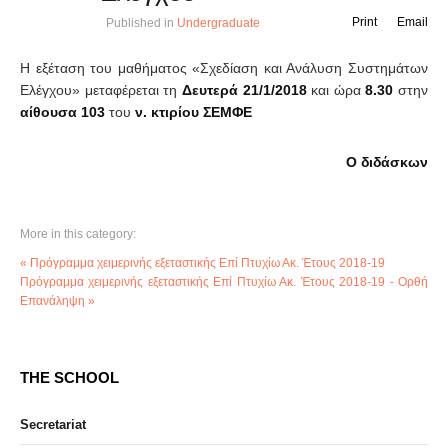
Print
Email
Published in
Undergraduate
Η εξέταση του μαθήματος «Σχεδίαση και Ανάλυση Συστημάτων
Ελέγχου» μεταφέρεται τη
Δευτερά 21/1/2018
και ώρα
8.30
στην
αίθουσα 103
του
ν. κτιρίου ΣΕΜΦΕ
O διδάσκων
More in this category:
« Πρόγραμμα χειμερινής εξεταστικής Επί Πτυχίω Ακ. Έτους 2018-19
Πρόγραμμα χειμερινής εξεταστικής Επί Πτυχίω Ακ. Έτους 2018-19 - Ορθή
Επανάληψη »
THE SCHOOL
Secretariat