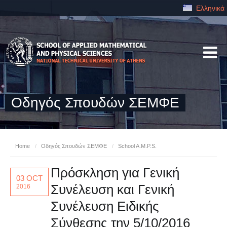
Ελληνικά
Οδηγός Σπουδών ΣΕΜΦΕ
Home
/
Οδηγός Σπουδών ΣΕΜΦΕ
/
School A.M.P.S.
Πρόσκληση για Γενική
03 OCT
Συνέλευση και Γενική
2016
Συνέλευση Ειδικής
Σύνθεσης την 5/10/2016